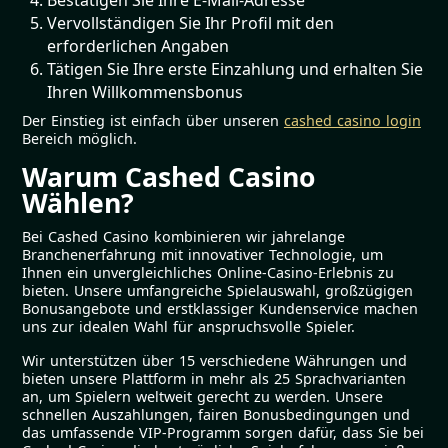
Vervollständigen Sie Ihr Profil mit den
erforderlichen Angaben
Tätigen Sie Ihre erste Einzahlung und erhalten Sie
Ihren Willkommensbonus
Der Einstieg ist einfach über unseren
cashed casino login
Bereich möglich.
Warum Cashed Casino
Wählen?
Bei Cashed Casino kombinieren wir jahrelange
Branchenerfahrung mit innovativer Technologie, um
Ihnen ein unvergleichliches Online-Casino-Erlebnis zu
bieten. Unsere umfangreiche Spielauswahl, großzügigen
Bonusangebote und erstklassiger Kundenservice machen
uns zur idealen Wahl für anspruchsvolle Spieler.
Wir unterstützen über 15 verschiedene Währungen und
bieten unsere Plattform in mehr als 25 Sprachvarianten
an, um Spielern weltweit gerecht zu werden. Unsere
schnellen Auszahlungen, fairen Bonusbedingungen und
das umfassende VIP-Programm sorgen dafür, dass Sie bei