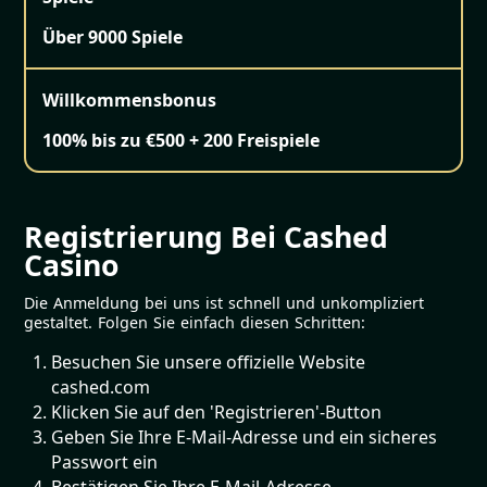
Über 9000 Spiele
Willkommensbonus
100% bis zu €500 + 200 Freispiele
Registrierung Bei Cashed
Casino
Die Anmeldung bei uns ist schnell und unkompliziert
gestaltet. Folgen Sie einfach diesen Schritten:
Besuchen Sie unsere offizielle Website
cashed.com
Klicken Sie auf den 'Registrieren'-Button
Geben Sie Ihre E-Mail-Adresse und ein sicheres
Passwort ein
Bestätigen Sie Ihre E-Mail-Adresse