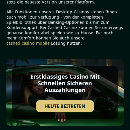
stets die neueste Version unserer Plattform.
Alle Funktionen unseres Desktop-Casinos stehen Ihnen
auch mobil zur Verfügung - von der kompletten
Spielbibliothek über Banking-Optionen bis hin zum
Kundensupport. Bei Cashed Casino können Sie unterwegs
genauso komfortabel spielen wie zu Hause. Für noch
mehr Komfort können Sie auch unsere
cashed casino mobile
Lösung nutzen.
Erstklassiges Casino Mit
Schnellen Sicheren
Auszahlungen
HEUTE BEITRETEN