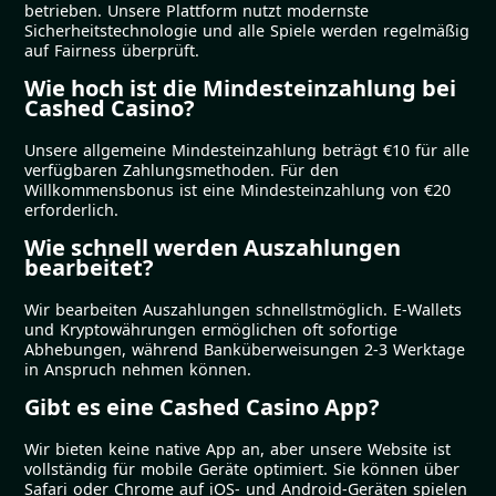
betrieben. Unsere Plattform nutzt modernste
Sicherheitstechnologie und alle Spiele werden regelmäßig
auf Fairness überprüft.
Wie hoch ist die Mindesteinzahlung bei
Cashed Casino?
Unsere allgemeine Mindesteinzahlung beträgt €10 für alle
verfügbaren Zahlungsmethoden. Für den
Willkommensbonus ist eine Mindesteinzahlung von €20
erforderlich.
Wie schnell werden Auszahlungen
bearbeitet?
Wir bearbeiten Auszahlungen schnellstmöglich. E-Wallets
und Kryptowährungen ermöglichen oft sofortige
Abhebungen, während Banküberweisungen 2-3 Werktage
in Anspruch nehmen können.
Gibt es eine Cashed Casino App?
Wir bieten keine native App an, aber unsere Website ist
vollständig für mobile Geräte optimiert. Sie können über
Safari oder Chrome auf iOS- und Android-Geräten spielen