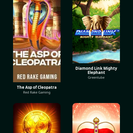
Diamond Link Mighty
Elephant
Greentube
The Asp of Cleopatra
Red Rake Gaming