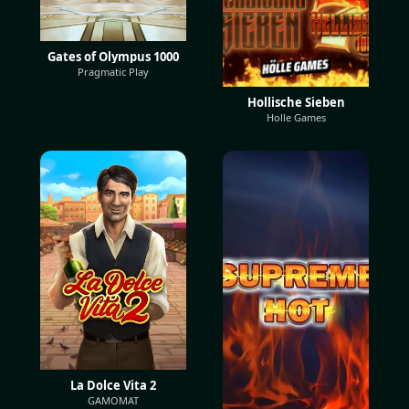
Gates of Olympus 1000
Pragmatic Play
Hollische Sieben
Holle Games
La Dolce Vita 2
GAMOMAT