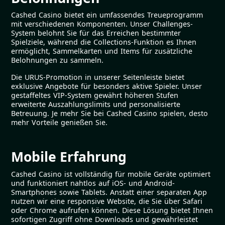
Cashed Casino bietet ein umfassendes Treueprogramm
mit verschiedenen Komponenten. Unser Challenges-
System belohnt Sie für das Erreichen bestimmter
Spielziele, während die Collections-Funktion es Ihnen
ermöglicht, Sammelkarten und Items für zusätzliche
Belohnungen zu sammeln.
Die URUS-Promotion in unserer Seitenleiste bietet
exklusive Angebote für besonders aktive Spieler. Unser
gestaffeltes VIP-System gewährt höheren Stufen
erweiterte Auszahlungslimits und personalisierte
Betreuung. Je mehr Sie bei Cashed Casino spielen, desto
mehr Vorteile genießen Sie.
Mobile Erfahrung
Cashed Casino ist vollständig für mobile Geräte optimiert
und funktioniert nahtlos auf iOS- und Android-
Smartphones sowie Tablets. Anstatt einer separaten App
nutzen wir eine responsive Website, die Sie über Safari
oder Chrome aufrufen können. Diese Lösung bietet Ihnen
sofortigen Zugriff ohne Downloads und gewährleistet