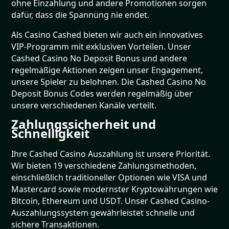
ohne Einzahlung und andere Promotionen sorgen
dafür, dass die Spannung nie endet.
Als Casino Cashed bieten wir auch ein innovatives
VIP-Programm mit exklusiven Vorteilen. Unser
Cashed Casino No Deposit Bonus und andere
regelmäßige Aktionen zeigen unser Engagement,
unsere Spieler zu belohnen. Die Cashed Casino No
Deposit Bonus Codes werden regelmäßig über
unsere verschiedenen Kanäle verteilt.
Zahlungssicherheit und
Schnelligkeit
Ihre Cashed Casino Auszahlung ist unsere Priorität.
Wir bieten 19 verschiedene Zahlungsmethoden,
einschließlich traditioneller Optionen wie VISA und
Mastercard sowie modernster Kryptowährungen wie
Bitcoin, Ethereum und USDT. Unser Cashed Casino-
Auszahlungssystem gewährleistet schnelle und
sichere Transaktionen.