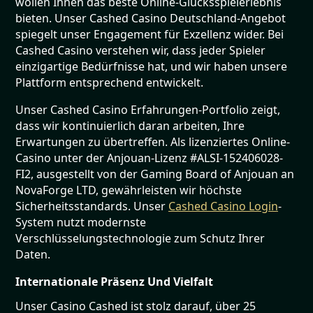
wollen Ihnen das beste Online-Glücksspielerlebnis
bieten. Unser Cashed Casino Deutschland-Angebot
spiegelt unser Engagement für Exzellenz wider. Bei
Cashed Casino verstehen wir, dass jeder Spieler
einzigartige Bedürfnisse hat, und wir haben unsere
Plattform entsprechend entwickelt.
Unser Cashed Casino Erfahrungen-Portfolio zeigt,
dass wir kontinuierlich daran arbeiten, Ihre
Erwartungen zu übertreffen. Als lizenziertes Online-
Casino unter der Anjouan-Lizenz #ALSI-152406028-
FI2, ausgestellt von der Gaming Board of Anjouan an
NovaForge LTD, gewährleisten wir höchste
Sicherheitsstandards. Unser
Cashed Casino Login
-
System nutzt modernste
Verschlüsselungstechnologie zum Schutz Ihrer
Daten.
Internationale Präsenz Und Vielfalt
Unser Casino Cashed ist stolz darauf, über 25